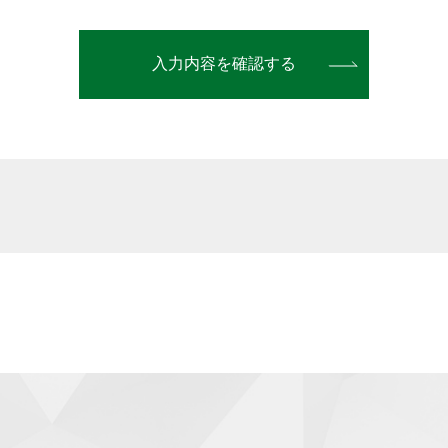
い合わせ対応
三者提供
に基づく場合等正当な理由によらない限り、事前に本人の同意を
三者に開示・提供することはありません。
様へ商品やサービスを提供する等の業務遂行上、個人情報の一部
合があります。その場合、業務委託先が適切に個人情報を取り扱
理
かりした個人情報の漏洩、滅失、毀損等を防止するために、個人
、持ち出し状況の管理や保管場所のアクセス制御等の安全管理措
を正確に、また最新なものに保つよう適切な管理を行います。
会、修正または削除