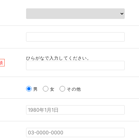
ひらがなで入力してください。
須
男
女
その他