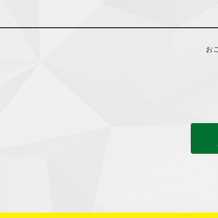
当社は、お客
は、ご本人で
いただきます
お
セキュリティ
当社では、SS
際の通信を暗