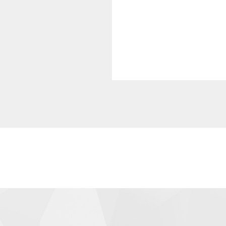
集
・各種のお問
個人情報の第
当社は、法令
個人情報を第
委託先の監督
当社は、お客
へ提供する場
たします。
個人情報の管
当社は、お預
任者を設置し
に、個人情報
情報内容の照