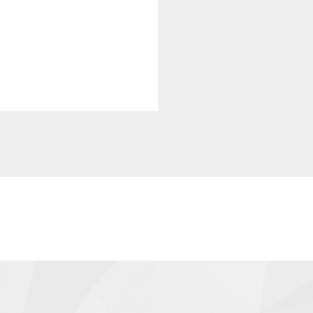
得ることなく、
を外部の委託先
うように管理い
情報保護管理責
置を行うととも