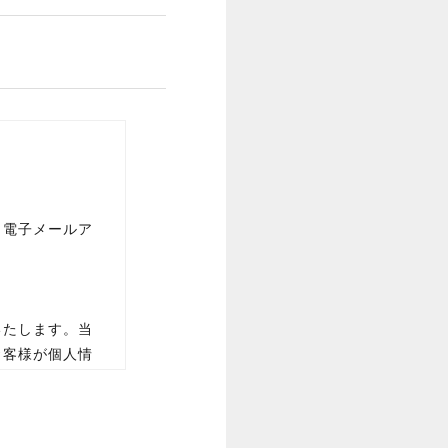
、電子メールア
いたします。当
お客様が個人情
様が許諾したも
のための意見収